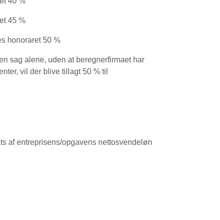
ret 40 %
ret 45 %
es honoraret 50 %
 en sag alene, uden at beregnerfirmaet har
ter, vil der blive tillagt 50 % til
s af entreprisens/opgavens nettosvendeløn