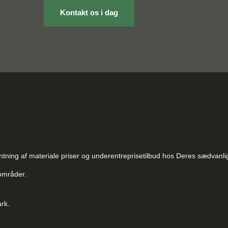
Kontakt os i dag
entning af materiale priser og underentreprisetilbud hos Deres sædvanli
områder.
rk.