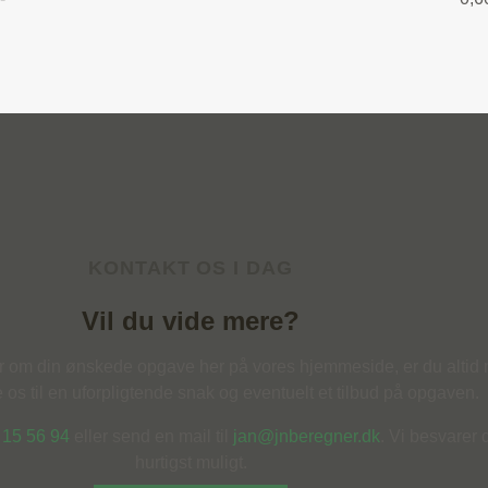
KONTAKT OS I DAG
Vil du vide mere?
er om din ønskede opgave her på vores hjemmeside, er du alti
te os til en uforpligtende snak og eventuelt et tilbud på opgaven.
 15 56 94
eller send en mail til
jan@jnberegner.dk
. Vi besvarer
hurtigst muligt.