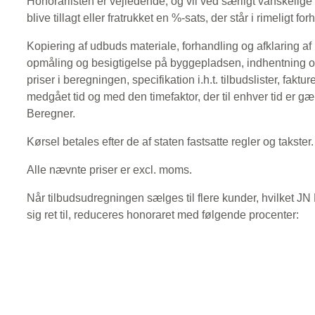
Honorarlisten er vejledende, og vil ved særligt vanskelige 
blive tillagt eller fratrukket en %-sats, der står i rimeligt fo
Kopiering af udbuds materiale, forhandling og afklaring af
opmåling og besigtigelse på byggepladsen, indhentning og
priser i beregningen, specifikation i.h.t. tilbudslister, faktu
medgået tid og med den timefaktor, der til enhver tid er g
Beregner.
Kørsel betales efter de af staten fastsatte regler og takster.
Alle nævnte priser er excl. moms.
Når tilbudsudregningen sælges til flere kunder, hvilket J
sig ret til, reduceres honoraret med følgende procenter: