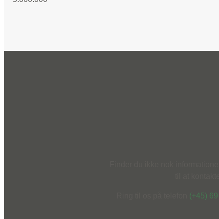
Finder du ikke nok information
til at kontak
Ring til os på telefon
(+45) 69