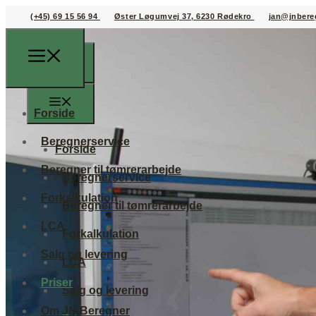
(+45) 69 15 56 94
Øster Løgumvej 37, 6230 Rødekro
jan@jnbere
Forside
Beregnerservice
Forside
Beregner til tømrerarbejde
Beregnerservice
Forkalkulation
Beregner til tømrerarbejde
LCA
Forkalkulation
Salg og levering
LCA
Priser
Salg og levering
Om JN Beregner