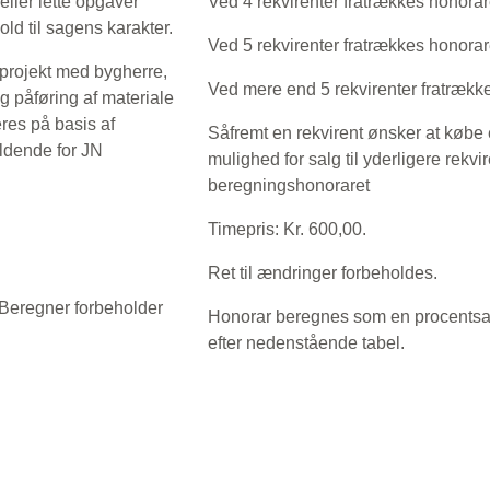
eller lette opgaver
Ved 4 rekvirenter fratrækkes honora
rhold til sagens karakter.
Ved 5 rekvirenter fratrækkes honora
 projekt med bygherre,
Ved mere end 5 rekvirenter fratrækk
 påføring af materiale
reres på basis af
Såfremt en rekvirent ønsker at købe
ældende for JN
mulighed for salg til yderligere rekviren
beregningshonoraret
Timepris: Kr. 600,00.
Ret til ændringer forbeholdes.
N Beregner forbeholder
Honorar beregnes som en procentsat
efter nedenstående tabel.