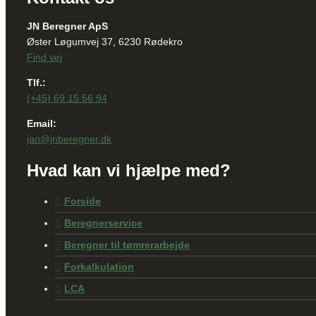
JN Beregner ApS
Øster Løgumvej 37, 6230 Rødekro
Find vej
Tlf.:
(+45) 69 15 56 94
Email:
jan@jnberegner.dk
Hvad kan vi hjælpe med?
Forside
Beregnerservice
Beregner til tømrerarbejde
Forkalkulation
LCA