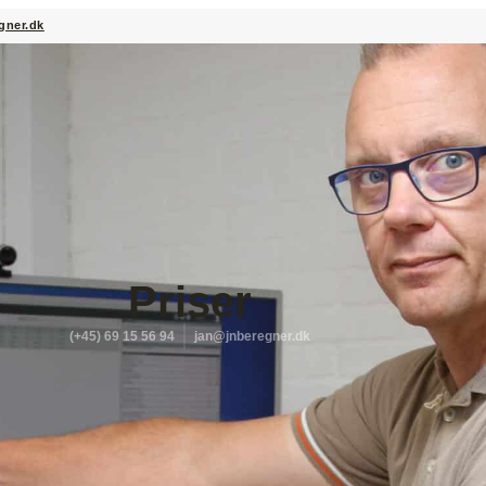
gner.dk
Priser
(+45) 69 15 56 94
jan@jnberegner.dk