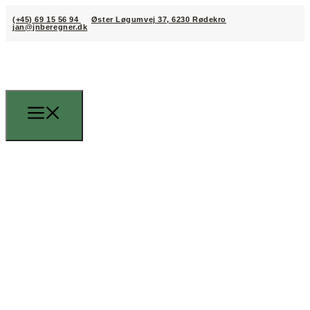
(+45) 69 15 56 94
Øster Løgumvej 37, 6230 Rødekro
jan@jnberegner.dk