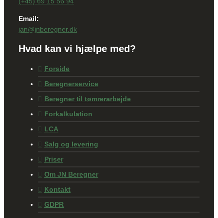
(+45) 69 15 56 94
Email:
jan@jnberegner.dk
Hvad kan vi hjælpe med?
Forside
Beregnerservice
Beregner til tømrerarbejde
Forkalkulation
LCA
Salg og levering
Priser
Om JN Beregner
Kontakt
GDPR